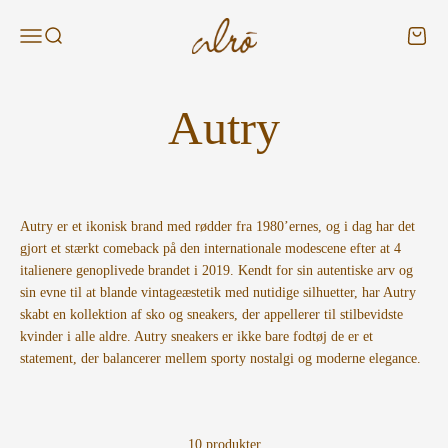
Spring til indhold
Alroshop - DK
Menu
Søg
Kurv
Autry er et ikonisk brand med rødder fra 1980’ernes, og i dag har det
gjort et stærkt comeback på den internationale modescene efter at 4
italienere genoplivede brandet i 2019. Kendt for sin autentiske arv og
sin evne til at blande vintageæstetik med nutidige silhuetter, har Autry
skabt en kollektion af sko og sneakers, der appellerer til stilbevidste
kvinder i alle aldre. Autry sneakers er ikke bare fodtøj de er et
statement, der balancerer mellem sporty nostalgi og moderne elegance.
10 produkter