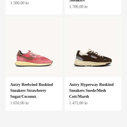
Sneakers
Salgspris
1.500,00 kr
Salgspris
1.700,00 kr
Autry Reelwind Ruskind
Autry Hyperway Ruskind
Sneakers Strawberry
Sneakers Suede/Mesh
Sugar/Coconut.
Cott/Marsh
Salgspris
Salgspris
1.650,00 kr
1.475,00 kr