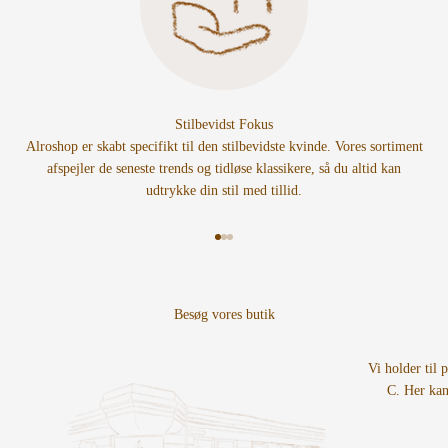
Stilbevidst Fokus
Alroshop er skabt specifikt til den stilbevidste kvinde. Vores sortiment
afspejler de seneste trends og tidløse klassikere, så du altid kan
udtrykke din stil med tillid.
Gå til element 1
Gå til element 2
Gå til element 3
Vi holder til 
C. Her kan