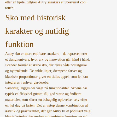
eller en kjole, tilfører Autry sneakers et ubesværet cool
touch.
Sko med historisk
karakter og nutidig
funktion
Autry sko er mere end bare sneakers – de repræsenterer
et designunivers, hvor arv og innovation går hånd i hånd.
Brandet formår at skabe sko, der føles både nostalgiske
og nytænkende. De enkle linjer, dæmpede farver og
klassiske proportioner giver en tidløs appel, som let kan
integreres i enhver garderobe.
Samtidig lægges der vægt på funktionalitet. Skoene har
typisk en fleksibel gummisål, god støtte og åndbare
materialer, som sikrer en behagelig oplevelse, selv efter
en hel dag på farten. Det er netop denne kombination af
æstetik og praktikalitet, der gør Autry til et populært valg
blandt kvinder, der ønsker at kombinere komfort og stil.