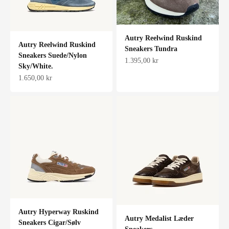
Autry Reelwind Ruskind
Autry Reelwind Ruskind
Sneakers Tundra
Sneakers Suede/Nylon
Salgspris
1.395,00 kr
Sky/White.
Salgspris
1.650,00 kr
Autry Hyperway Ruskind
Autry Medalist Læder
Sneakers Cigar/Sølv