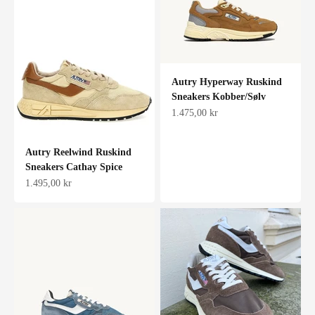
Autry Hyperway Ruskind
Sneakers Kobber/Sølv
Salgspris
1.475,00 kr
Autry Reelwind Ruskind
Sneakers Cathay Spice
Salgspris
1.495,00 kr