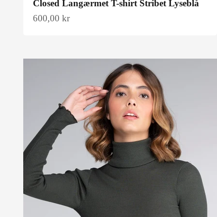
Closed Langærmet T-shirt Stribet Lyseblå
Salgspris
600,00 kr