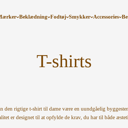
Mærker
Beklædning
Fodtøj
Smykker
Accessories
Be
an den rigtige t-shirt til dame være en uundgåelig byggesten
litet er designet til at opfylde de krav, du har til både æstet