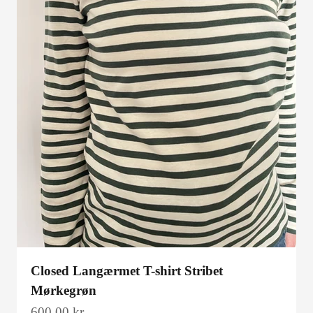
Closed Langærmet T-shirt Stribet
Mørkegrøn
Salgspris
600,00 kr