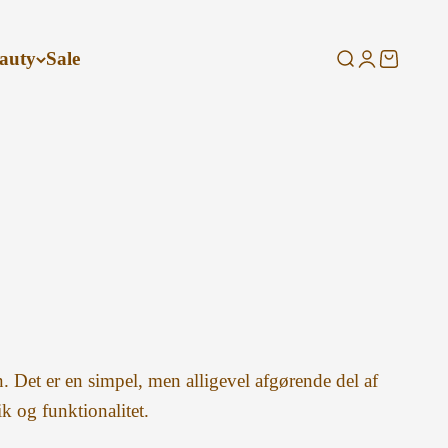
auty
Sale
Søg
Log ind
Kurv
. Det er en simpel, men alligevel afgørende del af
ik og funktionalitet.