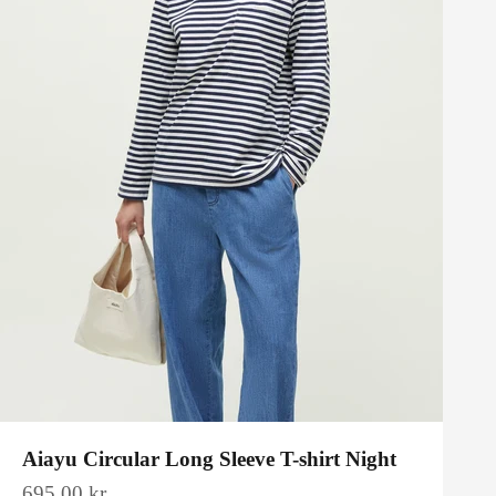
Aiayu Circular Long Sleeve T-shirt Night
Salgspris
695,00 kr