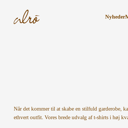
Spring til indhold
Alroshop - DK
Nyheder
Når det kommer til at skabe en stilfuld garderobe, k
ethvert outfit. Vores brede udvalg af t-shirts i høj kva