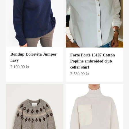
Dondup Dolcevita Jumper
Forte Forte 15107 Cotton
navy
Popline embroided club
Salgspris
2.100,00 kr
collar shirt
Salgspris
2.580,00 kr