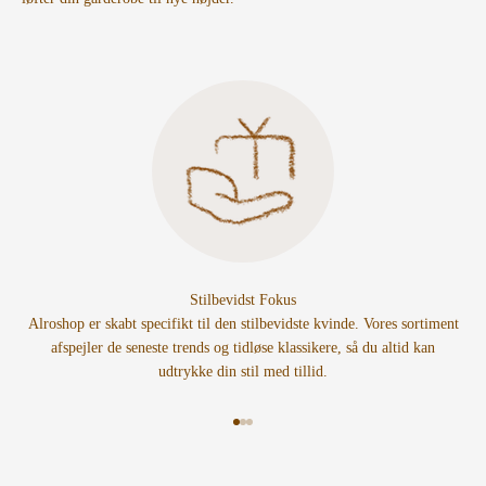
Stilbevidst Fokus
Alroshop er skabt specifikt til den stilbevidste kvinde. Vores sortiment
afspejler de seneste trends og tidløse klassikere, så du altid kan
udtrykke din stil med tillid.
Gå til element 1
Gå til element 2
Gå til element 3