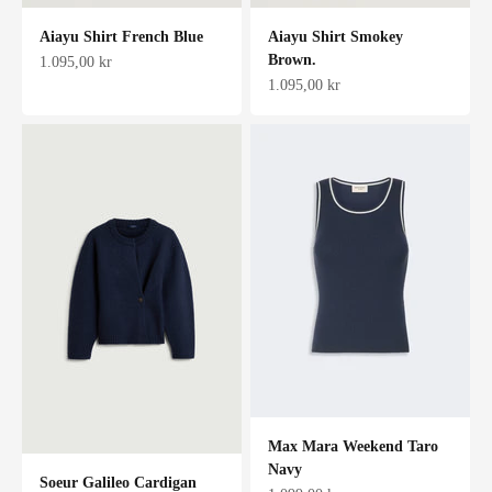
Aiayu Shirt French Blue
Aiayu Shirt Smokey
Brown.
Salgspris
1.095,00 kr
Salgspris
1.095,00 kr
Max Mara Weekend Taro
Navy
Soeur Galileo Cardigan