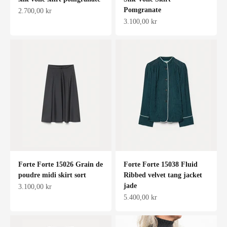
Pomgranate
Salgspris
2.700,00 kr
Salgspris
3.100,00 kr
Forte Forte 15026 Grain de
Forte Forte 15038 Fluid
poudre midi skirt sort
Ribbed velvet tang jacket
jade
Salgspris
3.100,00 kr
Salgspris
5.400,00 kr