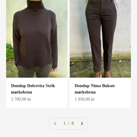
Dondup Dolcevita Strik
Dondup Nima Bukser
mørkebrun
mørkebrun
Salgspris
Salgspris
2.700,00 kr
1.950,00 kr
1 / 8