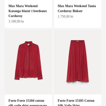
Max Mara Weekend
Max Mara Weekend Tania
Katanga blazer i bordeaux
Corduroy Bukser
Corduroy
Salgspris
1.750,00 kr
Salgspris
3.100,00 kr
Forte Forte 15104 cotton
Forte Forte 15105 Cotton
silk voile shirt pomgranate
Silk Voile Skirt