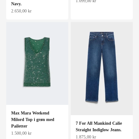
Salgspris
1.099,00 kr
Navy.
Salgspris
2.650,00 kr
Max Mara Weekend
Milord Top i grøn med
7 For All Mankind Calie
Pailetter
Straight Indiglow Jeans.
Salgspris
1.500,00 kr
Salgspris
1.875,00 kr