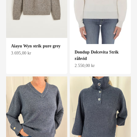
Aiayu Wyn strik pure grey
Dondup Dolcevita Strik
Salgspris
3.695,00 kr
råhvid
Salgspris
2.550,00 kr