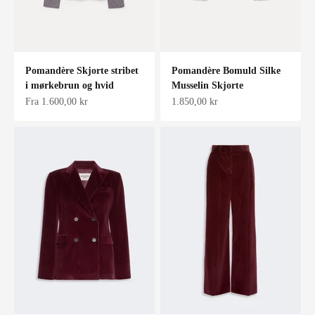
Pomandère Skjorte stribet
Pomandère Bomuld Silke
i mørkebrun og hvid
Musselin Skjorte
Salgspris
Salgspris
Fra 1.600,00 kr
1.850,00 kr