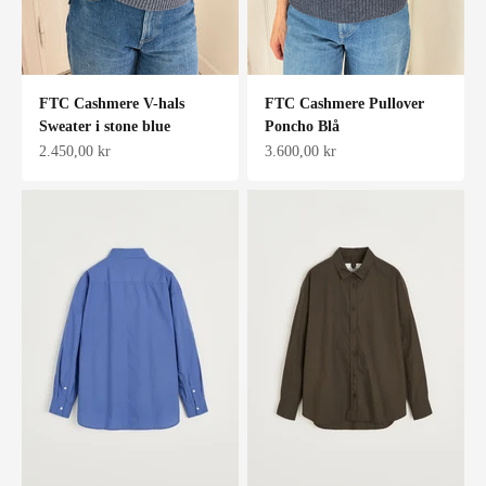
FTC Cashmere V-hals
FTC Cashmere Pullover
Sweater i stone blue
Poncho Blå
Salgspris
Salgspris
2.450,00 kr
3.600,00 kr