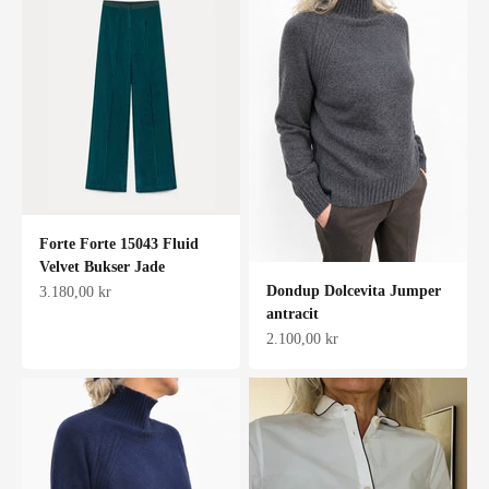
Forte Forte 15043 Fluid
Velvet Bukser Jade
Salgspris
Dondup Dolcevita Jumper
3.180,00 kr
antracit
Salgspris
2.100,00 kr