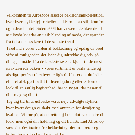
Velkommen til Alroshops alsidige beklædningskollektion,
hvor hver stykke tøj fortæller en historie om stil, komfort
og individualitet. Siden 2008 har vi været dedikerede til
at tilbyde kvinder en unik blanding af mode, der spænder
fra tidløse klassikere til de seneste trends.
Træd ind i vores verden af beklædning og opdag en bred
vifte af muligheder, der lader dig udtrykke dig selv på
din egen måde. Fra de blødeste sweaterkjoler til de mest
strukturerede bukser - vores sortiment er omfattende og
alsidigt, perfekt til enhver lejlighed. Uanset om du leder
efter et afslappet outfit til hverdagsbrug eller et formelt
look til en særlig begivenhed, har vi noget, der passer til
din smag og din stil.
Tag dig tid til at udforske vores nøje udvalgte stykker,
hvor hvert design er skabt med omtanke for detaljer og
kvalitet. Vi tror på, at det rette tøj ikke blot kan ændre dit
look, men også din holdning og dit humør. Lad Alroshop
være din destination for beklædning, der inspirerer og
løfter din garderobe til nye højder.