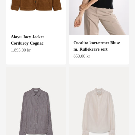
Aiayu Jacy Jacket
Oscalito kortærmet Bluse
Corduroy Cognac
m. Rullekrave sort
Salgspris
1.895,00 kr
Salgspris
850,00 kr