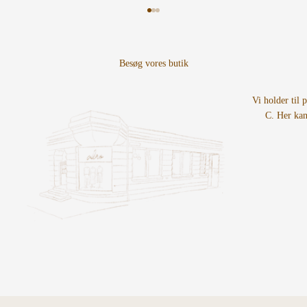
Gå til element 1
Gå til element 2
Gå til element 3
Vi holder til 
C. Her kan