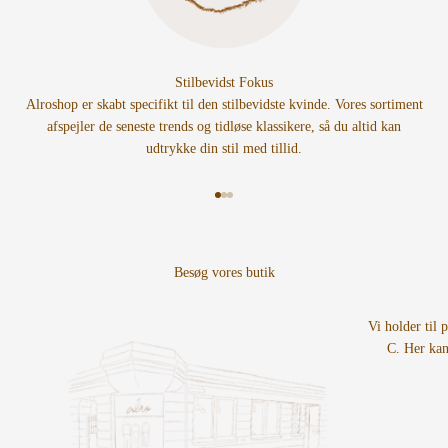
Stilbevidst Fokus
Alroshop er skabt specifikt til den stilbevidste kvinde. Vores sortiment
afspejler de seneste trends og tidløse klassikere, så du altid kan
udtrykke din stil med tillid.
Gå til element 1
Gå til element 2
Gå til element 3
Vi holder til 
C. Her kan