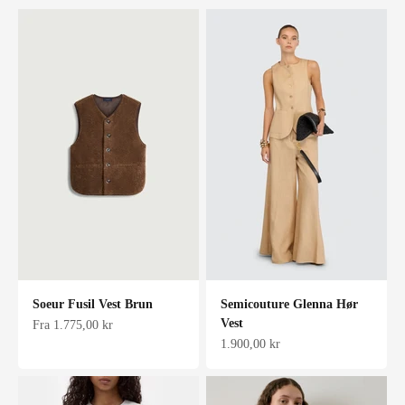
Soeur Fusil Vest Brun
Semicouture Glenna Hør
Vest
Salgspris
Fra 1.775,00 kr
Salgspris
1.900,00 kr