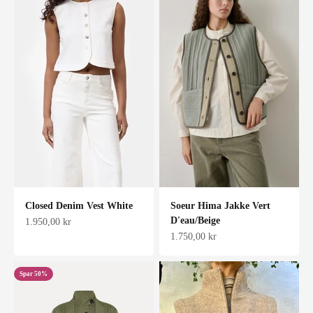
Closed Denim Vest White
Soeur Hima Jakke Vert
D'eau/Beige
Salgspris
1.950,00 kr
Salgspris
1.750,00 kr
Spar 50%