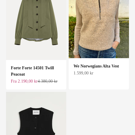
We Norwegians Alta Vest
Forte Forte 14501 Twill
Salgspris
1.599,00 kr
Peacoat
Salgspris
Normalpris
Fra 2.190,00 kr
4.380,00 kr