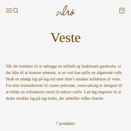
Spring til indhold
Alroshop - DK
Menu
Søg
Kurv
Når det kommer til at opbygge en stilfuld og funktionel garderobe, er
det ikke til at komme udenom, at en vest kan spille en afgørende rolle.
Skab en udsøgt lag-på-lag-stil med Alrø’s smukke kollektion af veste.
Fra lette bomuldsveste til varme pelsveste, vores udvalg er designet til
at tilføje en sofistikeret touch til enhver outfit. Lad dig inspirere til at
skabe smukke lag-på-lag-looks, der udstråler tidløs charme.
7 produkter