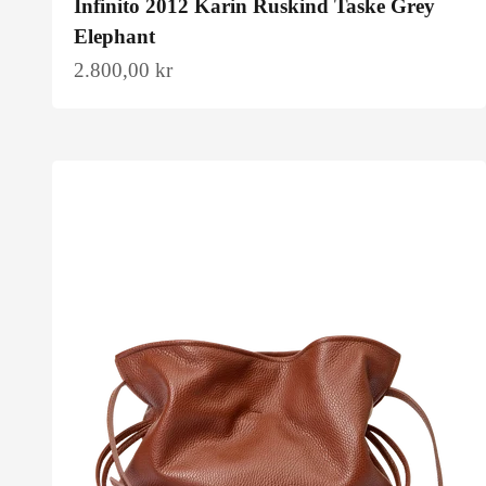
Infinito 2012 Karin Ruskind Taske Grey
Elephant
Salgspris
2.800,00 kr