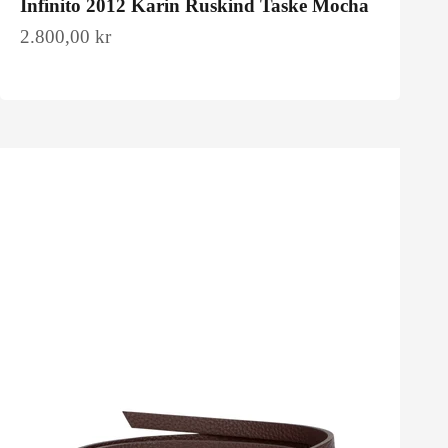
Infinito 2012 Karin Ruskind Taske Mocha
Salgspris
2.800,00 kr