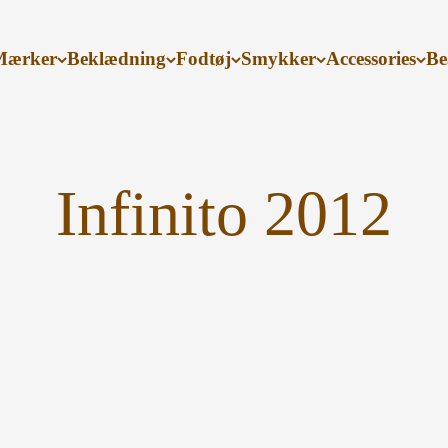
Mærker
Beklædning
Fodtøj
Smykker
Accessories
Be