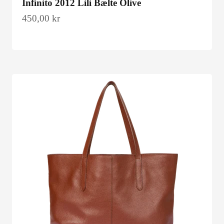
Infinito 2012 Lili Bælte Olive
Salgspris
450,00 kr