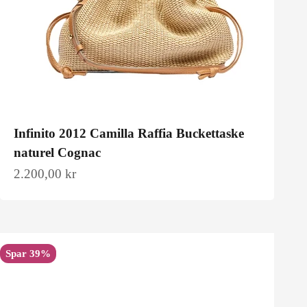
Infinito 2012 Camilla Raffia Buckettaske
naturel Cognac
Salgspris
2.200,00 kr
Spar 39%