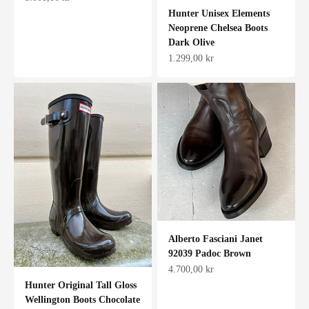
Hunter Unisex Elements
Neoprene Chelsea Boots
Dark Olive
Salgspris
1.299,00 kr
Alberto Fasciani Janet
92039 Padoc Brown
Salgspris
4.700,00 kr
Hunter Original Tall Gloss
Wellington Boots Chocolate