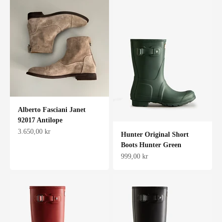
Alberto Fasciani Janet
92017 Antilope
Salgspris
3.650,00 kr
Hunter Original Short
Boots Hunter Green
Salgspris
999,00 kr