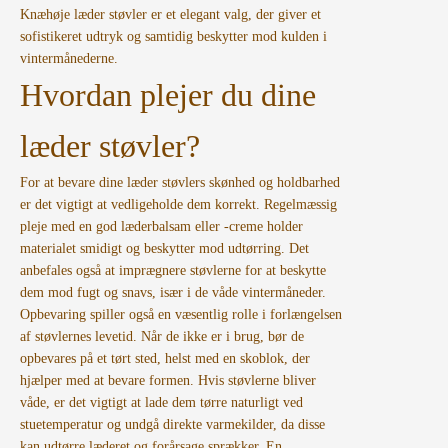
Knæhøje læder støvler er et elegant valg, der giver et
sofistikeret udtryk og samtidig beskytter mod kulden i
vintermånederne.
Hvordan plejer du dine
læder støvler?
For at bevare dine læder støvlers skønhed og holdbarhed
er det vigtigt at vedligeholde dem korrekt. Regelmæssig
pleje med en god læderbalsam eller -creme holder
materialet smidigt og beskytter mod udtørring. Det
anbefales også at imprægnere støvlerne for at beskytte
dem mod fugt og snavs, især i de våde vintermåneder.
Opbevaring spiller også en væsentlig rolle i forlængelsen
af støvlernes levetid. Når de ikke er i brug, bør de
opbevares på et tørt sted, helst med en skoblok, der
hjælper med at bevare formen. Hvis støvlerne bliver
våde, er det vigtigt at lade dem tørre naturligt ved
stuetemperatur og undgå direkte varmekilder, da disse
kan udtørre læderet og forårsage sprækker. En