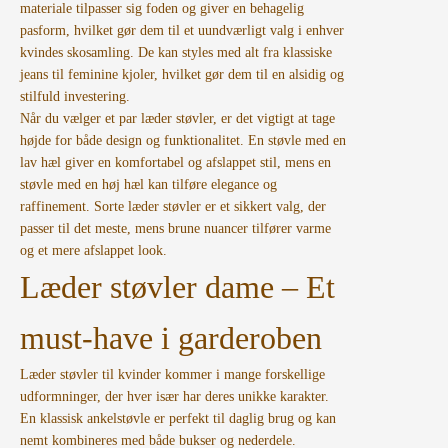
materiale tilpasser sig foden og giver en behagelig
pasform, hvilket gør dem til et uundværligt valg i enhver
kvindes skosamling. De kan styles med alt fra klassiske
jeans til feminine kjoler, hvilket gør dem til en alsidig og
stilfuld investering.
Når du vælger et par læder støvler, er det vigtigt at tage
højde for både design og funktionalitet. En støvle med en
lav hæl giver en komfortabel og afslappet stil, mens en
støvle med en høj hæl kan tilføre elegance og
raffinement. Sorte læder støvler er et sikkert valg, der
passer til det meste, mens brune nuancer tilfører varme
og et mere afslappet look.
Læder støvler dame – Et
must-have i garderoben
Læder støvler til kvinder kommer i mange forskellige
udformninger, der hver især har deres unikke karakter.
En klassisk ankelstøvle er perfekt til daglig brug og kan
nemt kombineres med både bukser og nederdele.