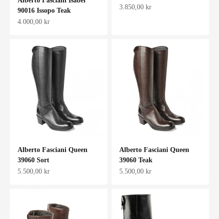
Alberto Fasciani Isabel
Salgspris
3.850,00 kr
90016 Issopo Teak
Salgspris
4.000,00 kr
Alberto Fasciani Queen
Alberto Fasciani Queen
39060 Sort
39060 Teak
Salgspris
Salgspris
5.500,00 kr
5.500,00 kr