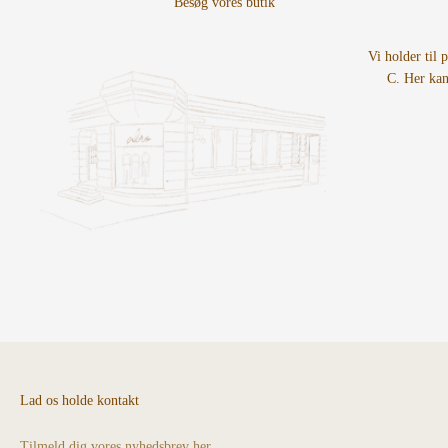
Vi holder til 
C. Her kan
Lad os holde kontakt
Tilmeld dig vores nyhedsbrev her