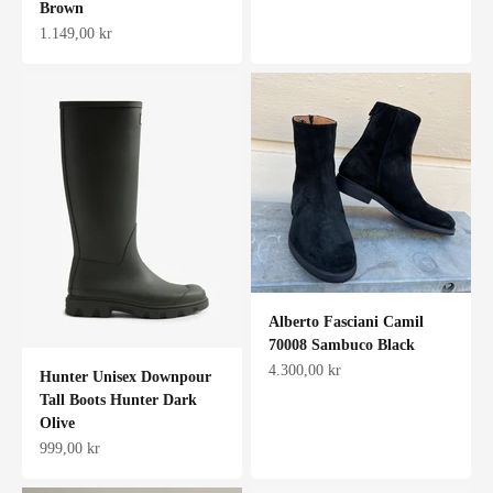
Brown
Salgspris
1.149,00 kr
Alberto Fasciani Camil
70008 Sambuco Black
Salgspris
4.300,00 kr
Hunter Unisex Downpour
Tall Boots Hunter Dark
Olive
Salgspris
999,00 kr