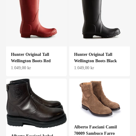
Hunter Original Tall
Hunter Original Tall
Wellington Boots Red
Wellington Boots Black
Salgspris
Salgspris
1.049,00 kr
1.049,00 kr
Alberto Fasciani Camil
70009 Sambuco Farro