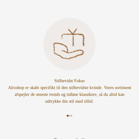
Stilbevidst Fokus
Alroshop er skabt specifikt til den stilbevidste kvinde. Vores sortiment
afspejler de seneste trends og tidløse klassikere, så du altid kan
udtrykke din stil med tillid.
Gå til element 1
Gå til element 2
Gå til element 3