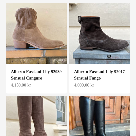
Alberto Fasciani Lily 92039
Alberto Fasciani Lily 92017
Sensual Canguro
Sensual Fango
Salgspris
Salgspris
4.150,00 kr
4.000,00 kr