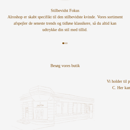
Stilbevidst Fokus
Alroshop er skabt specifikt til den stilbevidste kvinde. Vores sortiment
afspejler de seneste trends og tidløse klassikere, så du altid kan
udtrykke din stil med tillid.
Gå til element 1
Gå til element 2
Gå til element 3
Vi holder til 
C. Her kan