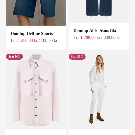
Dondup Alek Jeans Blå
Dondup Delfine Shorts
Salgspris
Normalpris
Fra 1.200,00 kr
2.000,00 kr
Salgspris
Normalpris
Fra 1.250,00 kr
2.100,00 kr
Spar 50%
Spar 50%