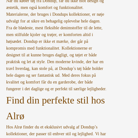
Når du køber tøj fra Dondup, får du ikke blot design og
æstetik, men også komfort og funktionalitet.
Materialerne, der bruges i Dondups kollektioner, er nøje
udvalgt for at sikre en behagelig oplevelse hele dagen.
Fra de blødeste, mest fleksible denimstoffer til de lette,
men stilfulde kjoler og trøjer, er komforten altid i
højsædet. Dondup er ikke et mærke, der går på
kompromis med funktionalitet. Kollektionerne er
designet til at kunne bruges dagligt, og tøjet er både
praktisk og let at style. Den moderne kvinde, der har en
travl hverdag, kan stole på, at Dondup’s tøj både holder
hele dagen og ser fantastisk ud. Med deres fokus på
kvalitet og komfort får du en garderobe, der både
fungerer i det daglige og er perfekt til særlige lejligheder.
Find din perfekte stil hos
Alrø
Hos Alrø finder du et eksklusivt udvalg af Dondup’s
kollektioner, der passer til enhver stil og lejlighed. Vi har