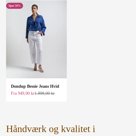
Spar 50%
Dondup Bessie Jeans Hvid
Salgspris
Normalpris
Fra 949,00 kr
1.899,00 kr
Håndværk og kvalitet i