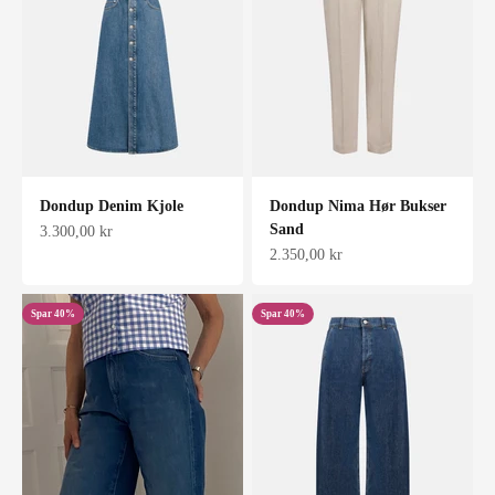
Dondup Denim Kjole
Dondup Nima Hør Bukser
Sand
Salgspris
3.300,00 kr
Salgspris
2.350,00 kr
Spar 40%
Spar 40%