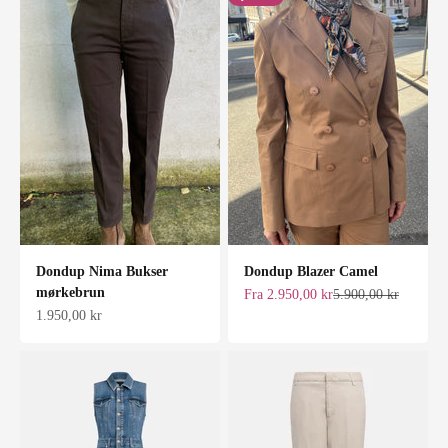
Dondup Nima Bukser
Dondup Blazer Camel
mørkebrun
Salgspris
Normalpris
Fra 2.950,00 kr
5.900,00 kr
Salgspris
1.950,00 kr