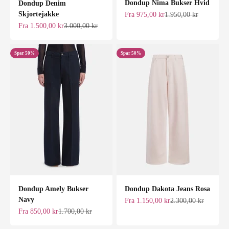
Dondup Nima Bukser Hvid
Dondup Denim
Skjortejakke
Salgspris
Normalpris
Fra 975,00 kr
1.950,00 kr
Salgspris
Normalpris
Fra 1.500,00 kr
3.000,00 kr
Spar 50%
Spar 50%
Dondup Amely Bukser
Dondup Dakota Jeans Rosa
Navy
Salgspris
Normalpris
Fra 1.150,00 kr
2.300,00 kr
Salgspris
Normalpris
Fra 850,00 kr
1.700,00 kr