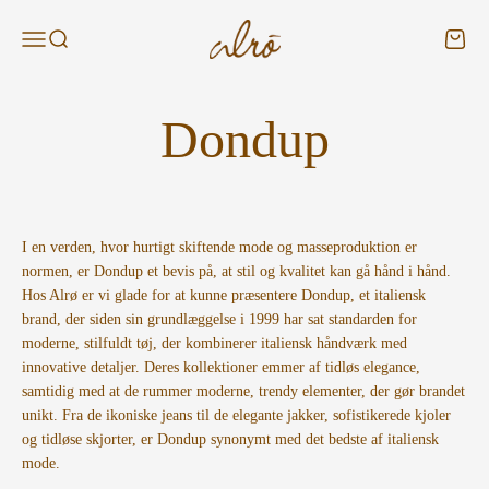
Spring til indhold
Alroshop - DK
Menu
Søg
Kurv
I en verden, hvor hurtigt skiftende mode og masseproduktion er
normen, er Dondup et bevis på, at stil og kvalitet kan gå hånd i hånd.
Hos Alrø er vi glade for at kunne præsentere Dondup, et italiensk
brand, der siden sin grundlæggelse i 1999 har sat standarden for
moderne, stilfuldt tøj, der kombinerer italiensk håndværk med
innovative detaljer. Deres kollektioner emmer af tidløs elegance,
samtidig med at de rummer moderne, trendy elementer, der gør brandet
unikt. Fra de ikoniske jeans til de elegante jakker, sofistikerede kjoler
og tidløse skjorter, er Dondup synonymt med det bedste af italiensk
mode.