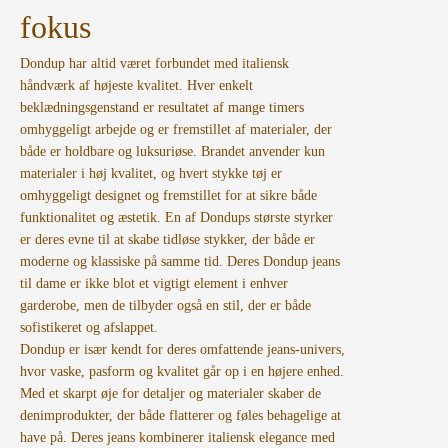
fokus
Dondup har altid været forbundet med italiensk
håndværk af højeste kvalitet. Hver enkelt
beklædningsgenstand er resultatet af mange timers
omhyggeligt arbejde og er fremstillet af materialer, der
både er holdbare og luksuriøse. Brandet anvender kun
materialer i høj kvalitet, og hvert stykke tøj er
omhyggeligt designet og fremstillet for at sikre både
funktionalitet og æstetik. En af Dondups største styrker
er deres evne til at skabe tidløse stykker, der både er
moderne og klassiske på samme tid. Deres Dondup jeans
til dame er ikke blot et vigtigt element i enhver
garderobe, men de tilbyder også en stil, der er både
sofistikeret og afslappet.
Dondup er især kendt for deres omfattende jeans-univers,
hvor vaske, pasform og kvalitet går op i en højere enhed.
Med et skarpt øje for detaljer og materialer skaber de
denimprodukter, der både flatterer og føles behagelige at
have på. Deres jeans kombinerer italiensk elegance med