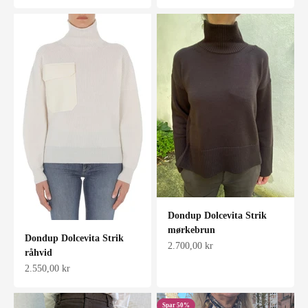
Dondup Dolcevita Strik
mørkebrun
Dondup Dolcevita Strik
Salgspris
2.700,00 kr
råhvid
Salgspris
2.550,00 kr
Spar 50%