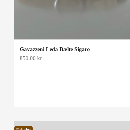
Gavazzeni Leda Bælte Sigaro
Salgspris
850,00 kr
Udsolgt