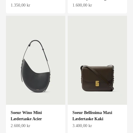
Salgspris
Salgspris
1.350,00 kr
1.600,00 kr
Soeur Wino Mini
Soeur Bellissima Maxi
Lædertaske Acier
Lædertaske Kaki
Salgspris
Salgspris
2.600,00 kr
3.400,00 kr