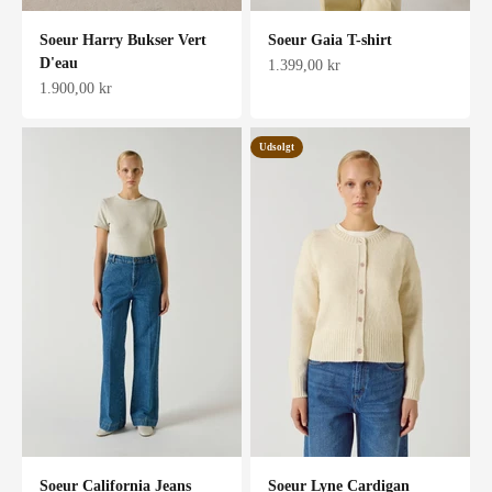
Soeur Harry Bukser Vert
Soeur Gaia T-shirt
D'eau
Salgspris
1.399,00 kr
Salgspris
1.900,00 kr
Udsolgt
Soeur California Jeans
Soeur Lyne Cardigan