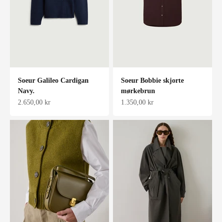
Soeur Galileo Cardigan
Soeur Bobbie skjorte
Navy.
mørkebrun
Salgspris
Salgspris
2.650,00 kr
1.350,00 kr