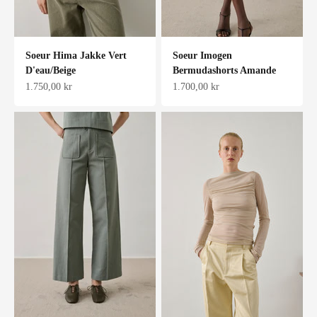
Soeur Hima Jakke Vert
Soeur Imogen
D'eau/Beige
Bermudashorts Amande
Salgspris
Salgspris
1.750,00 kr
1.700,00 kr