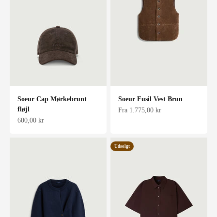
Soeur Cap Mørkebrunt
Soeur Fusil Vest Brun
fløjl
Salgspris
Fra 1.775,00 kr
Salgspris
600,00 kr
Udsolgt