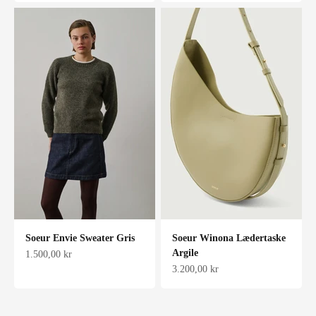
Soeur Envie Sweater Gris
Soeur Winona Lædertaske
Argile
Salgspris
1.500,00 kr
Salgspris
3.200,00 kr