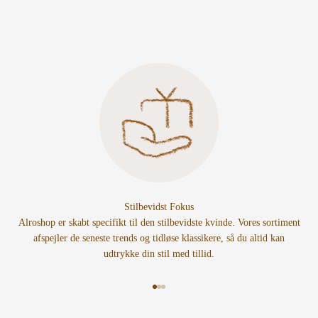
Stilbevidst Fokus
Alroshop er skabt specifikt til den stilbevidste kvinde. Vores sortiment
afspejler de seneste trends og tidløse klassikere, så du altid kan
udtrykke din stil med tillid.
Gå til element 1
Gå til element 2
Gå til element 3