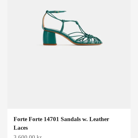
Forte Forte 14701 Sandals w. Leather
Laces
Salgspris
3.600,00 kr