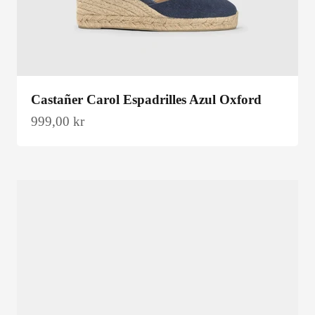
Castañer Carol Espadrilles Azul Oxford
Salgspris
999,00 kr