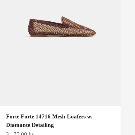
Forte Forte 14716 Mesh Loafers w.
Diamanté Detailing
Salgspris
3.175,00 kr