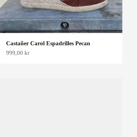
Castañer Carol Espadrilles Pecan
Salgspris
999,00 kr