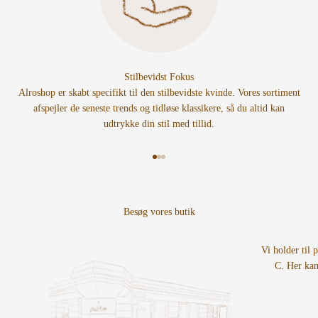
Stilbevidst Fokus
Alroshop er skabt specifikt til den stilbevidste kvinde. Vores sortiment
afspejler de seneste trends og tidløse klassikere, så du altid kan
udtrykke din stil med tillid.
Gå til element 1
Gå til element 2
Gå til element 3
Vi holder til 
C. Her kan