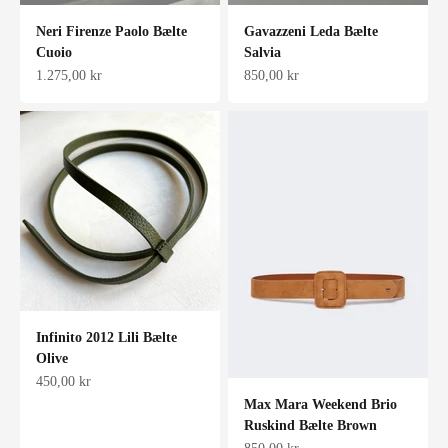
Neri Firenze Paolo Bælte
Gavazzeni Leda Bælte
Cuoio
Salvia
Salgspris
Salgspris
1.275,00 kr
850,00 kr
Infinito 2012 Lili Bælte
Olive
Salgspris
450,00 kr
Max Mara Weekend Brio
Ruskind Bælte Brown
Salgspris