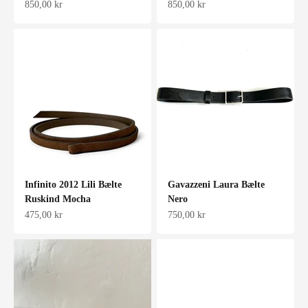
Salgspris
Salgspris
850,00 kr
850,00 kr
Infinito 2012 Lili Bælte
Gavazzeni Laura Bælte
Ruskind Mocha
Nero
Salgspris
Salgspris
475,00 kr
750,00 kr