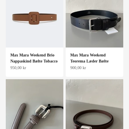
Max Mara Weekend Brio
Max Mara Weekend
Nappaskind Bælte Tobacco
Teorema Læder Bælte
Salgspris
Salgspris
950,00 kr
900,00 kr