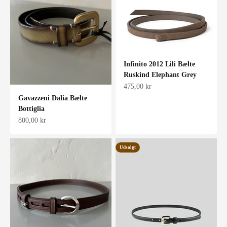
Infinito 2012 Lili Bælte
Ruskind Elephant Grey
Salgspris
475,00 kr
Gavazzeni Dalia Bælte
Bottiglia
Salgspris
800,00 kr
Udsolgt