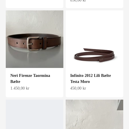
850,00 kr
Neri Firenze Taormina
Infinito 2012 Lili Bælte
Bælte
Testa Moro
Salgspris
Salgspris
1.450,00 kr
450,00 kr