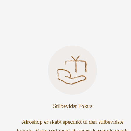
Stilbevidst Fokus
Alroshop er skabt specifikt til den stilbevidste
kvinde. Vores sortiment afspejler de seneste trends