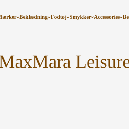
Mærker
Beklædning
Fodtøj
Smykker
Accessories
Be