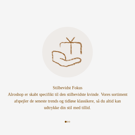
Stilbevidst Fokus
Alroshop er skabt specifikt til den stilbevidste kvinde. Vores sortiment
afspejler de seneste trends og tidløse klassikere, så du altid kan
udtrykke din stil med tillid.
Gå til element 1
Gå til element 2
Gå til element 3