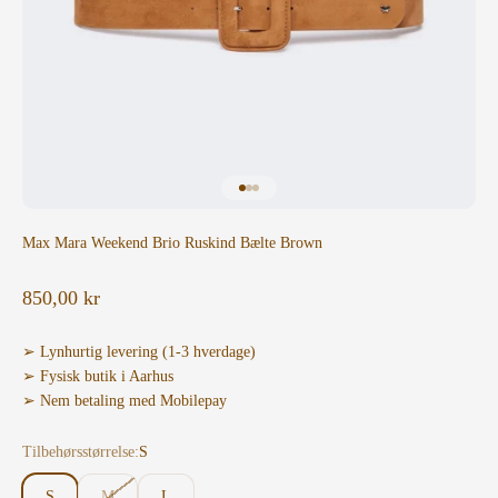
Gå til element 1
Gå til element 2
Gå til element 3
Max Mara Weekend Brio Ruskind Bælte Brown
Salgspris
850,00 kr
➢ Lynhurtig levering (1-3 hverdage)
➢ Fysisk butik i Aarhus
➢ Nem betaling med Mobilepay
Tilbehørsstørrelse:
S
S
M
L