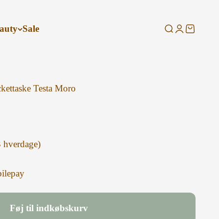
auty
Sale
Søg
Log ind
Kurv
ckettaske Testa Moro
3 hverdage)
ilepay
Føj til indkøbskurv