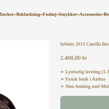
Mærker
Beklædning
Fodtøj
Smykker
Accessories
Be
Infinito 2012 Camilla Bu
Salgspris
2.400,00 kr
➢ Lynhurtig levering (1-
➢ Fysisk butik i Aarhus
➢ Nem betaling med Mob