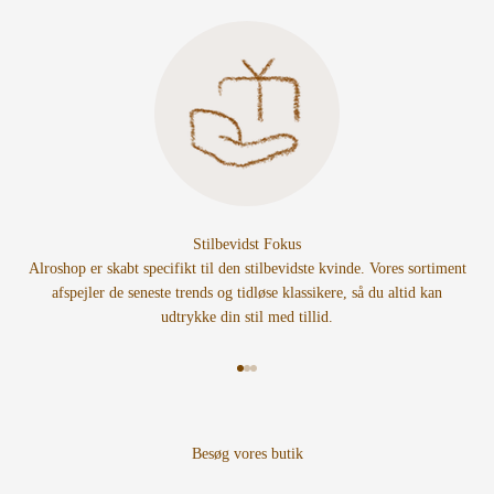
Stilbevidst Fokus
Alroshop er skabt specifikt til den stilbevidste kvinde. Vores sortiment
afspejler de seneste trends og tidløse klassikere, så du altid kan
udtrykke din stil med tillid.
Gå til element 1
Gå til element 2
Gå til element 3