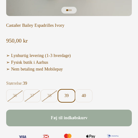
Gå til element 1
Gå til element 2
Gå til element 3
Castañer Bailey Espadrilles Ivory
Salgspris
950,00 kr
➢ Lynhurtig levering (1-3 hverdage)
➢ Fysisk butik i Aarhus
➢ Nem betaling med Mobilepay
Størrelse:
39
36
37
38
39
40
Føj til indkøbskurv