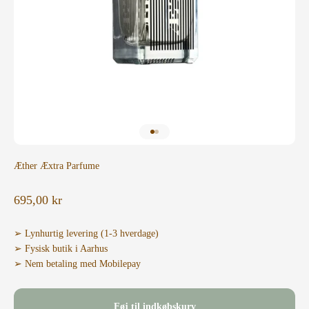
Gå til element 1
Gå til element 2
Æther Æxtra Parfume
Salgspris
695,00 kr
➢ Lynhurtig levering (1-3 hverdage)
➢ Fysisk butik i Aarhus
➢ Nem betaling med Mobilepay
Føj til indkøbskurv