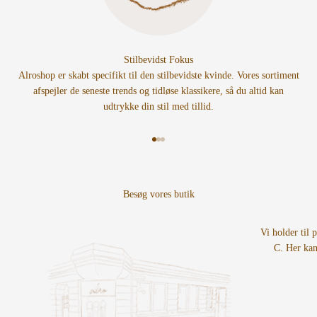
Stilbevidst Fokus
Alroshop er skabt specifikt til den stilbevidste kvinde. Vores sortiment
afspejler de seneste trends og tidløse klassikere, så du altid kan
udtrykke din stil med tillid.
Gå til element 1
Gå til element 2
Gå til element 3
Vi holder til 
C. Her kan