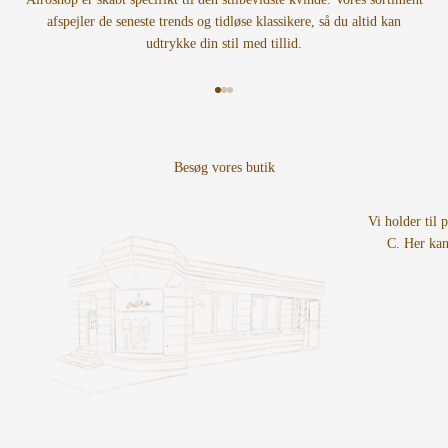
afspejler de seneste trends og tidløse klassikere, så du altid kan
udtrykke din stil med tillid.
Gå til element 1
Gå til element 2
Gå til element 3
Vi holder til 
C. Her kan