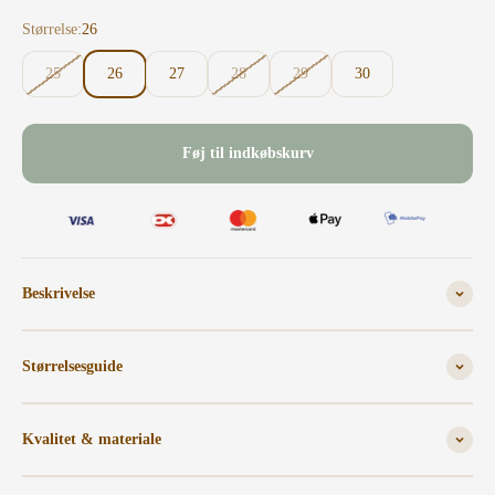
Størrelse:
26
25
26
27
28
29
30
Føj til indkøbskurv
Beskrivelse
Størrelsesguide
Kvalitet & materiale