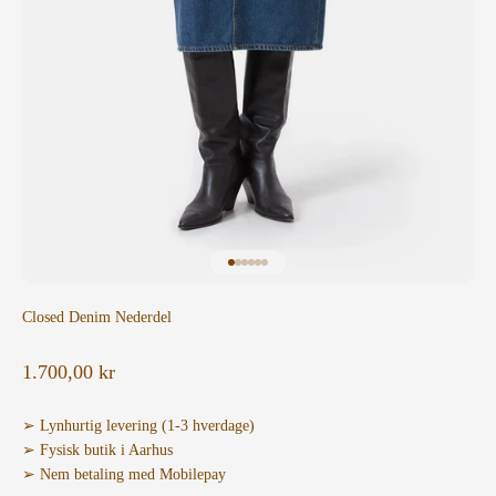
Gå til element 1
Gå til element 2
Gå til element 3
Gå til element 4
Gå til element 5
Gå til element 6
Closed Denim Nederdel
Salgspris
1.700,00 kr
➢ Lynhurtig levering (1-3 hverdage)
➢ Fysisk butik i Aarhus
➢ Nem betaling med Mobilepay