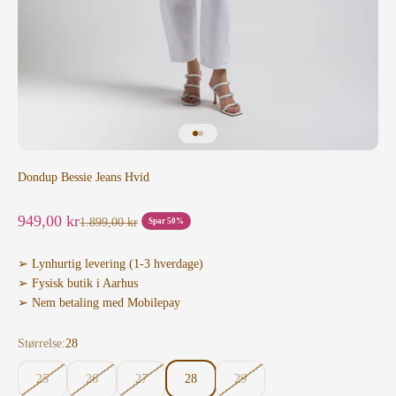
Gå til element 1
Gå til element 2
Dondup Bessie Jeans Hvid
Salgspris
949,00 kr
Normalpris
1.899,00 kr
Spar 50%
➢ Lynhurtig levering (1-3 hverdage)
➢ Fysisk butik i Aarhus
➢ Nem betaling med Mobilepay
Størrelse:
28
25
26
27
28
29