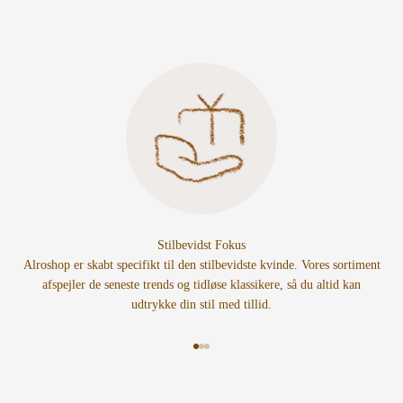
Stilbevidst Fokus
Alroshop er skabt specifikt til den stilbevidste kvinde. Vores sortiment
afspejler de seneste trends og tidløse klassikere, så du altid kan
udtrykke din stil med tillid.
Gå til element 1
Gå til element 2
Gå til element 3