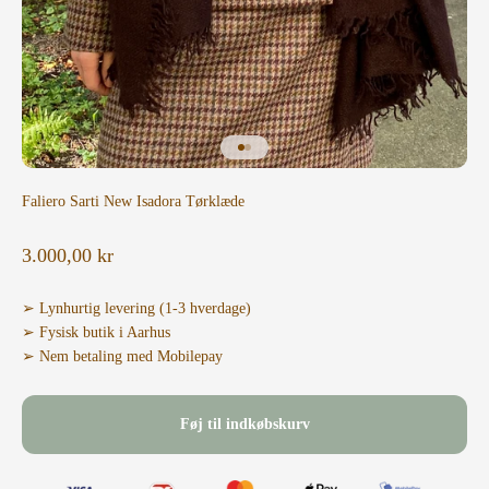
Gå til element 1
Gå til element 2
Faliero Sarti New Isadora Tørklæde
Salgspris
3.000,00 kr
➢ Lynhurtig levering (1-3 hverdage)
➢ Fysisk butik i Aarhus
➢ Nem betaling med Mobilepay
Føj til indkøbskurv