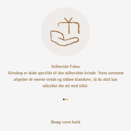
Stilbevidst Fokus
Alroshop er skabt specifikt til den stilbevidste kvinde. Vores sortiment
afspejler de seneste trends og tidløse klassikere, så du altid kan
udtrykke din stil med tillid.
Gå til element 1
Gå til element 2
Gå til element 3