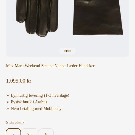
Gå til element 1
Gå til element 2
Gå til element 3
Gå til element 4
Max Mara Weekend Senape Nappa Læder Handsker
Salgspris
1.095,00 kr
➢ Lynhurtig levering (1-3 hverdage)
➢ Fysisk butik i Aarhus
➢ Nem betaling med Mobilepay
Størrelse:
7
7
7.5
8