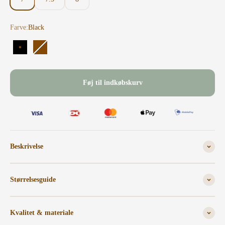
Farve:
Black
Black
Tobacco
Føj til indkøbskurv
Beskrivelse
Størrelsesguide
Kvalitet & materiale