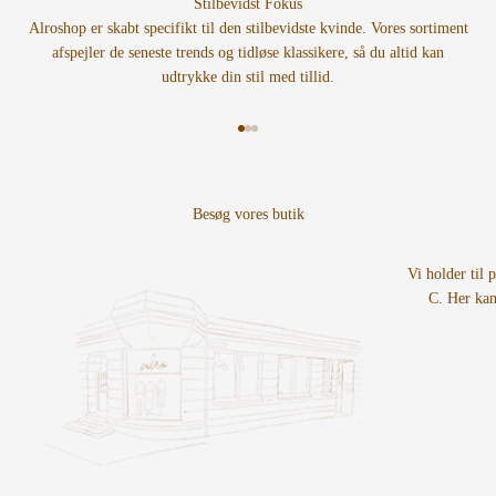
Stilbevidst Fokus
Alroshop er skabt specifikt til den stilbevidste kvinde. Vores sortiment
afspejler de seneste trends og tidløse klassikere, så du altid kan
udtrykke din stil med tillid.
Gå til element 1
Gå til element 2
Gå til element 3
Vi holder til 
C. Her kan