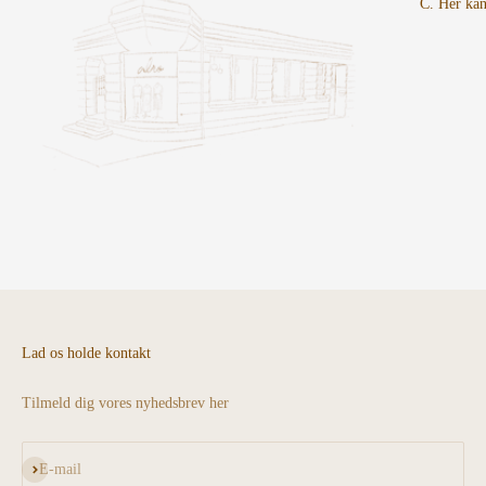
C. Her kan
Lad os holde kontakt
Tilmeld dig vores nyhedsbrev her
Abonnér
E-mail