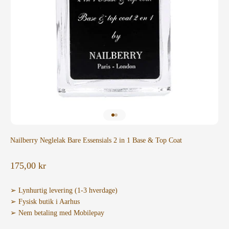
Gå til element 1
Gå til element 2
Nailberry Neglelak Bare Essensials 2 in 1 Base & Top Coat
Salgspris
175,00 kr
➢ Lynhurtig levering (1-3 hverdage)
➢ Fysisk butik i Aarhus
➢ Nem betaling med Mobilepay