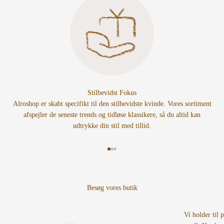
Stilbevidst Fokus
Alroshop er skabt specifikt til den stilbevidste kvinde. Vores sortiment
afspejler de seneste trends og tidløse klassikere, så du altid kan
udtrykke din stil med tillid.
Gå til element 1
Gå til element 2
Gå til element 3
Vi holder til 