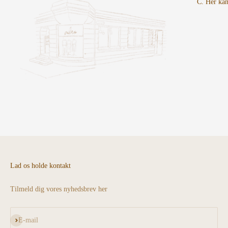
C. Her kan
Lad os holde kontakt
Tilmeld dig vores nyhedsbrev her
Abonnér
E-mail