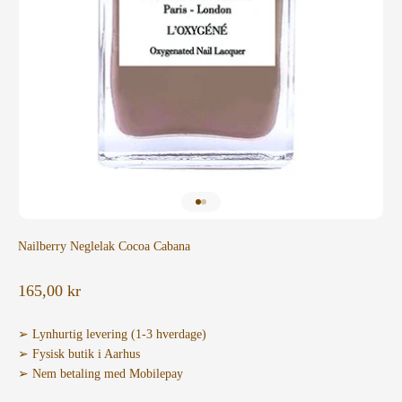
Gå til element 1
Gå til element 2
Nailberry Neglelak Cocoa Cabana
Salgspris
165,00 kr
➢ Lynhurtig levering (1-3 hverdage)
➢ Fysisk butik i Aarhus
➢ Nem betaling med Mobilepay