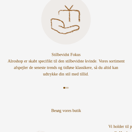
Stilbevidst Fokus
Alroshop er skabt specifikt til den stilbevidste kvinde. Vores sortiment
afspejler de seneste trends og tidløse klassikere, så du altid kan
udtrykke din stil med tillid.
Gå til element 1
Gå til element 2
Gå til element 3
Vi holder til 