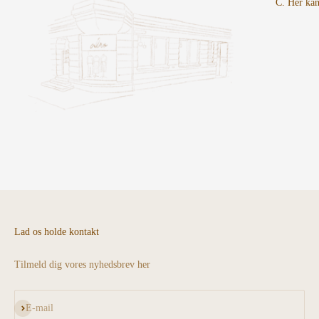
C. Her kan
Lad os holde kontakt
Tilmeld dig vores nyhedsbrev her
Abonnér
E-mail