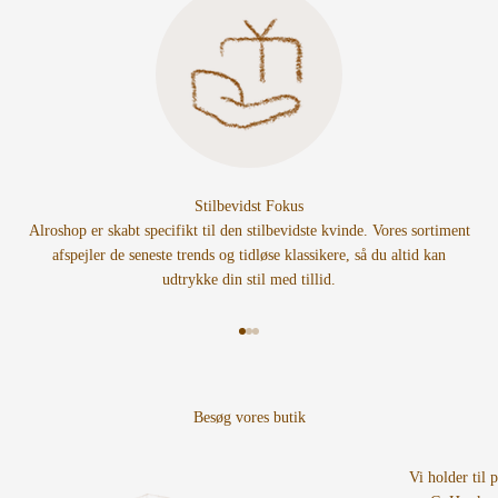
Stilbevidst Fokus
Alroshop er skabt specifikt til den stilbevidste kvinde. Vores sortiment
afspejler de seneste trends og tidløse klassikere, så du altid kan
udtrykke din stil med tillid.
Gå til element 1
Gå til element 2
Gå til element 3
Vi holder til 