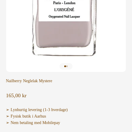
Gå til element 1
Gå til element 2
Nailberry Neglelak Mystere
Salgspris
165,00 kr
➢ Lynhurtig levering (1-3 hverdage)
➢ Fysisk butik i Aarhus
➢ Nem betaling med Mobilepay