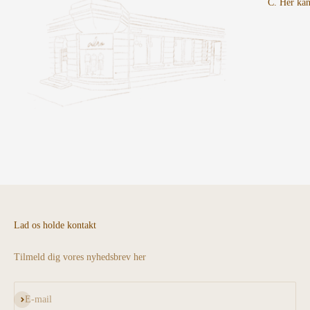
C. Her kan
Lad os holde kontakt
Tilmeld dig vores nyhedsbrev her
Abonnér
E-mail