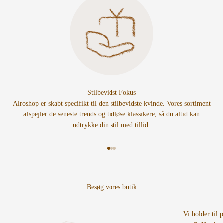
Stilbevidst Fokus
Alroshop er skabt specifikt til den stilbevidste kvinde. Vores sortiment
afspejler de seneste trends og tidløse klassikere, så du altid kan
udtrykke din stil med tillid.
Gå til element 1
Gå til element 2
Gå til element 3
Vi holder til 