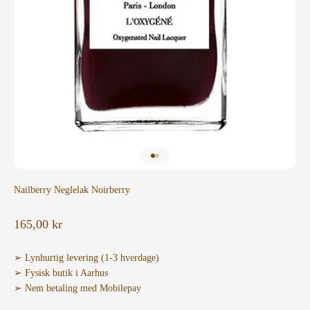
Gå til element 1
Gå til element 2
Nailberry Neglelak Noirberry
Salgspris
165,00 kr
➢ Lynhurtig levering (1-3 hverdage)
➢ Fysisk butik i Aarhus
➢ Nem betaling med Mobilepay