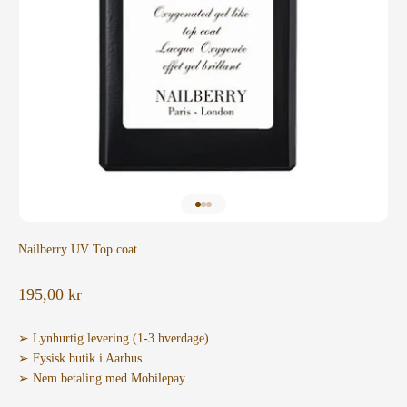
Gå til element 1
Gå til element 2
Gå til element 3
Nailberry UV Top coat
Salgspris
195,00 kr
➢ Lynhurtig levering (1-3 hverdage)
➢ Fysisk butik i Aarhus
➢ Nem betaling med Mobilepay