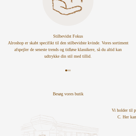
Stilbevidst Fokus
Alroshop er skabt specifikt til den stilbevidste kvinde. Vores sortiment
afspejler de seneste trends og tidløse klassikere, så du altid kan
udtrykke din stil med tillid.
Gå til element 1
Gå til element 2
Gå til element 3
Vi holder til 
C. Her kan