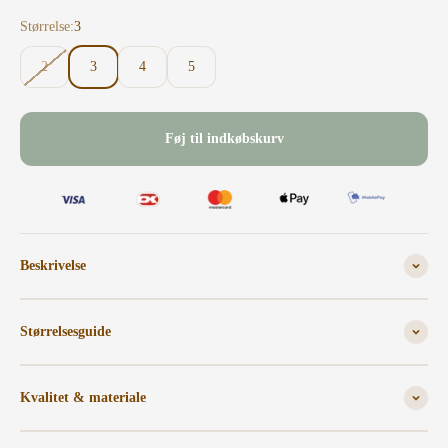
Størrelse:
3
2
3
4
5
Føj til indkøbskurv
Beskrivelse
Størrelsesguide
Kvalitet & materiale