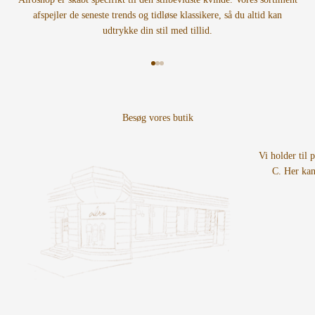
afspejler de seneste trends og tidløse klassikere, så du altid kan
udtrykke din stil med tillid.
Gå til element 1
Gå til element 2
Gå til element 3
Vi holder til 
C. Her kan