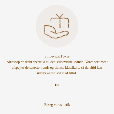
Stilbevidst Fokus
Alroshop er skabt specifikt til den stilbevidste kvinde. Vores sortiment
afspejler de seneste trends og tidløse klassikere, så du altid kan
udtrykke din stil med tillid.
Gå til element 1
Gå til element 2
Gå til element 3