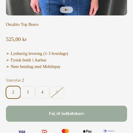
Gå til element 1
Gå til element 2
Oscalito Top Bosco
Salgspris
525,00 kr
➢ Lynhurtig levering (1-3 hverdage)
➢ Fysisk butik i Aarhus
➢ Nem betaling med Mobilepay
Størrelse:
2
2
3
4
5
Føj til indkøbskurv