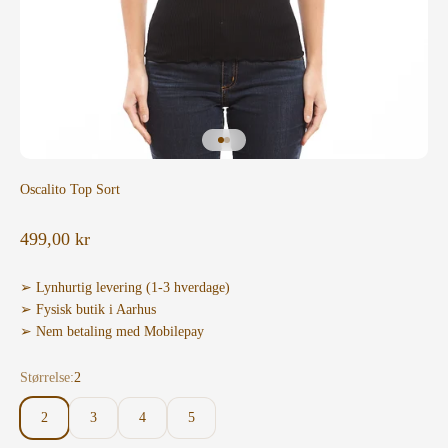
Gå til element 1
Gå til element 2
Oscalito Top Sort
Salgspris
499,00 kr
➢ Lynhurtig levering (1-3 hverdage)
➢ Fysisk butik i Aarhus
➢ Nem betaling med Mobilepay
Størrelse:
2
2
3
4
5