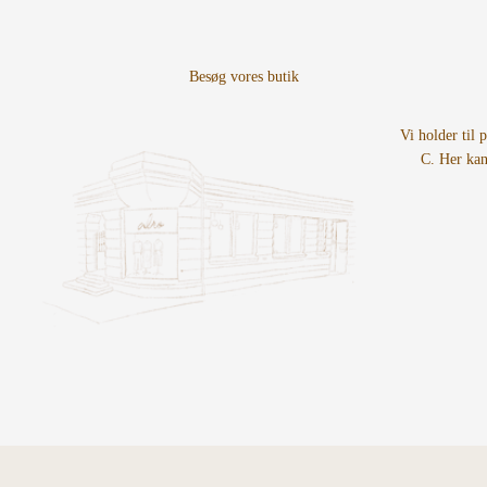
Gå til element 1
Gå til element 2
Gå til element 3
Vi holder til 
C. Her kan