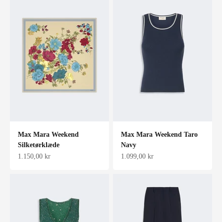
Max Mara Weekend
Max Mara Weekend Taro
Silketørklæde
Navy
Salgspris
Salgspris
1.150,00 kr
1.099,00 kr