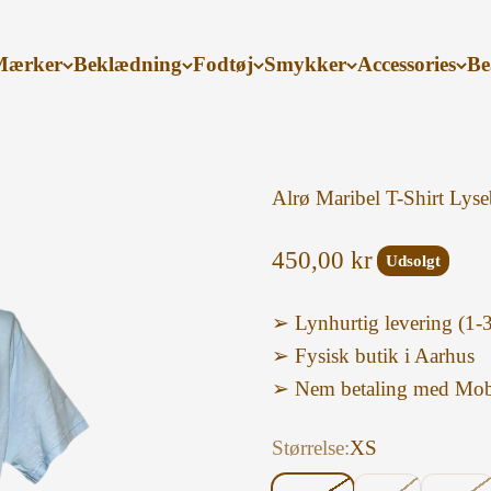
Mærker
Beklædning
Fodtøj
Smykker
Accessories
Be
Alrø Maribel T-Shirt Lyse
Salgspris
450,00 kr
Udsolgt
➢ Lynhurtig levering (1-
➢ Fysisk butik i Aarhus
➢ Nem betaling med Mob
Størrelse:
XS