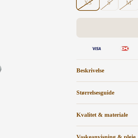
XS
S
M
Beskrivelse
Størrelsesguide
Kvalitet & materiale
Vaskeanvisning & pleje