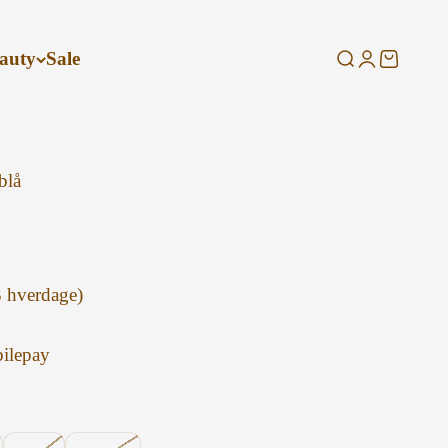
auty
Sale
Søg
Log ind
Kurv
blå
3 hverdage)
ilepay